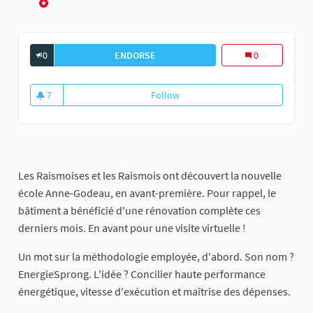
Report
0
ENDORSE
ANNE-GODEAU : UN CAS D&#39;ÉCOLE
0
7
Follow
Anne-Godeau : un cas d'école en 
7 followers
Les Raismoises et les Raismois ont découvert la nouvelle
école Anne-Godeau, en avant-première. Pour rappel, le
bâtiment a bénéficié d'une rénovation complète ces
derniers mois. En avant pour une visite virtuelle !
Un mot sur la méthodologie employée, d'abord. Son nom ?
EnergieSprong. L'idée ? Concilier haute performance
énergétique, vitesse d'exécution et maîtrise des dépenses.