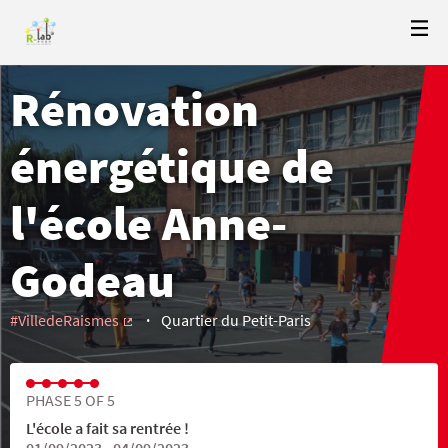
Rénovation
énergétique de
l'école Anne-
Godeau
#VilledeRaismes
Quartier du Petit-Paris
(External link)
PHASE 5 OF 5
L'école a fait sa rentrée !
01/09/2023 - 04/09/2023