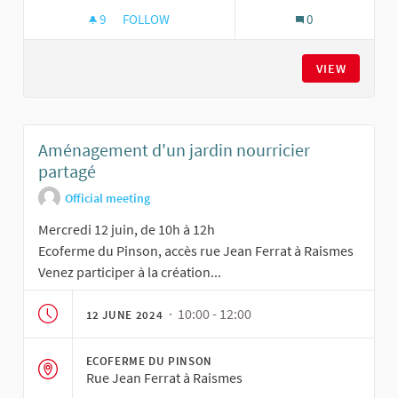
9
9 FOLLOWERS
FOLLOW
0
AMÉNAGEMENT D'UN JARDIN NOURRICIER PAR
VIEW
Aménagement d'un jardin nourricier
partagé
Official meeting
Mercredi 12 juin, de 10h à 12h
Ecoferme du Pinson, accès rue Jean Ferrat à Raismes
Venez participer à la création...
· 10:00 - 12:00
12 JUNE 2024
ECOFERME DU PINSON
Rue Jean Ferrat à Raismes