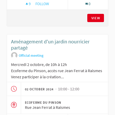
9
9 FOLLOWERS
FOLLOW
0
AMÉNAGEMENT D'UN JARDIN NOURRICIER PAR
VIEW
Aménagement d'un jardin nourricier
partagé
Official meeting
Mercredi 2 octobre, de 10h à 12h
Ecoferme du Pinson, accès rue Jean Ferrat à Raismes
Venez participer à la création...
· 10:00 - 12:00
02 OCTOBER 2024
ECOFERME DU PINSON
Rue Jean Ferrat à Raismes