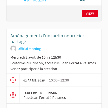
9
9 FOLLOWERS
FOLLOW
0
AMÉNAGEMENT D'UN JARDIN NOURRICIER PAR
VIEW
Aménagement d'un jardin nourricier
partagé
Official meeting
Mercredi 2 avril, de 10h à 12h30
Ecoferme du Pinson, accès rue Jean Ferrat à Raismes
Venez participer à la création...
· 10:00 - 12:30
02 APRIL 2025
ECOFERME DU PINSON
Rue Jean Ferrat à Raismes