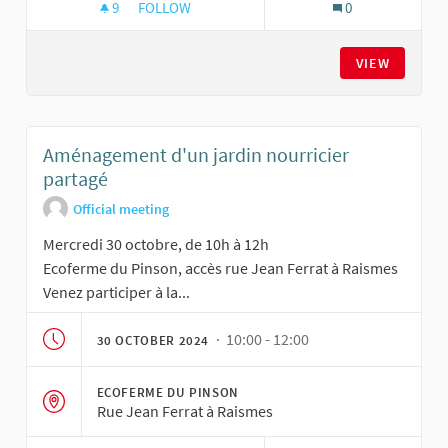
9
9 FOLLOWERS
FOLLOW
0
AMÉNAGEMENT D'UN JARDIN NOURRICIER PAR
VIEW
Aménagement d'un jardin nourricier
partagé
Official meeting
Mercredi 30 octobre, de 10h à 12h
Ecoferme du Pinson, accès rue Jean Ferrat à Raismes
Venez participer à la...
· 10:00 - 12:00
30 OCTOBER 2024
ECOFERME DU PINSON
Rue Jean Ferrat à Raismes