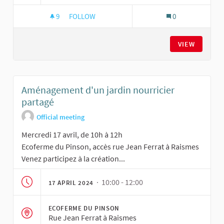
9
9 FOLLOWERS
FOLLOW
0
AMÉNAGEMENT D'UN JARDIN NOURRICIER PAR
VIEW
Aménagement d'un jardin nourricier
partagé
Official meeting
Mercredi 17 avril, de 10h à 12h
Ecoferme du Pinson, accès rue Jean Ferrat à Raismes
Venez participez à la création...
· 10:00 - 12:00
17 APRIL 2024
ECOFERME DU PINSON
Rue Jean Ferrat à Raismes