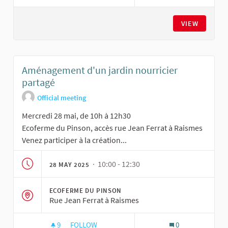
AMÉNAGEMENT D'UN JARDIN NOURRICIER PAR
VIEW
Aménagement d'un jardin nourricier
partagé
Official meeting
Mercredi 28 mai, de 10h à 12h30
Ecoferme du Pinson, accès rue Jean Ferrat à Raismes
Venez participer à la création...
· 10:00 - 12:30
28 MAY 2025
ECOFERME DU PINSON
Rue Jean Ferrat à Raismes
9
9 FOLLOWERS
FOLLOW
0