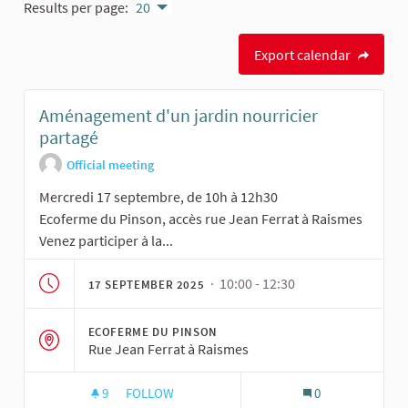
Results per page:
20
Export calendar
Aménagement d'un jardin nourricier
partagé
Official meeting
Mercredi 17 septembre, de 10h à 12h30
Ecoferme du Pinson, accès rue Jean Ferrat à Raismes
Venez participer à la...
· 10:00 - 12:30
17 SEPTEMBER 2025
ECOFERME DU PINSON
Rue Jean Ferrat à Raismes
9
9 FOLLOWERS
FOLLOW
0
AMÉNAGEMENT D'UN JARDIN NOURRICIER PAR