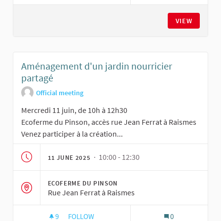
AMÉNAGEMENT D'UN JARDIN NOURRICIER PAR
VIEW
Aménagement d'un jardin nourricier
partagé
Official meeting
Mercredi 11 juin, de 10h à 12h30
Ecoferme du Pinson, accès rue Jean Ferrat à Raismes
Venez participer à la création...
· 10:00 - 12:30
11 JUNE 2025
ECOFERME DU PINSON
Rue Jean Ferrat à Raismes
9
9 FOLLOWERS
FOLLOW
0