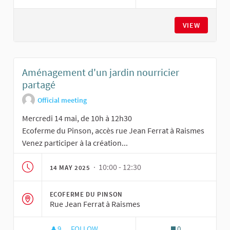
AMÉNAGEMENT D'UN JARDIN NOURRICIER PAR
VIEW
Aménagement d'un jardin nourricier
partagé
Official meeting
Mercredi 14 mai, de 10h à 12h30
Ecoferme du Pinson, accès rue Jean Ferrat à Raismes
Venez participer à la création...
· 10:00 - 12:30
14 MAY 2025
ECOFERME DU PINSON
Rue Jean Ferrat à Raismes
9
9 FOLLOWERS
FOLLOW
0