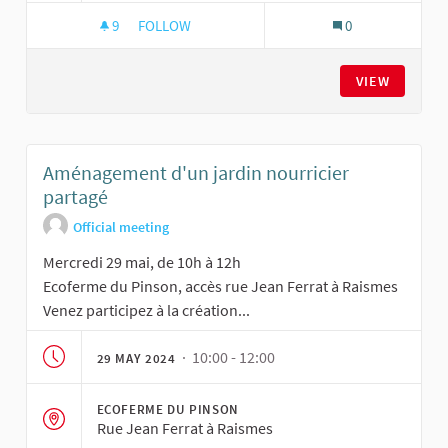
9
9 FOLLOWERS
FOLLOW
0
AMÉNAGEMENT D'UN JARDIN NOURRICIER PAR
VIEW
Aménagement d'un jardin nourricier
partagé
Official meeting
Mercredi 29 mai, de 10h à 12h
Ecoferme du Pinson, accès rue Jean Ferrat à Raismes
Venez participez à la création...
· 10:00 - 12:00
29 MAY 2024
ECOFERME DU PINSON
Rue Jean Ferrat à Raismes