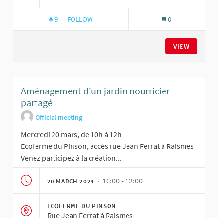
9
9 FOLLOWERS
FOLLOW
0
AMÉNAGEMENT D'UN JARDIN NOURRICIER PAR
VIEW
Aménagement d'un jardin nourricier
partagé
Official meeting
Mercredi 20 mars, de 10h à 12h
Ecoferme du Pinson, accès rue Jean Ferrat à Raismes
Venez participez à la création...
· 10:00 - 12:00
20 MARCH 2024
ECOFERME DU PINSON
Rue Jean Ferrat à Raismes