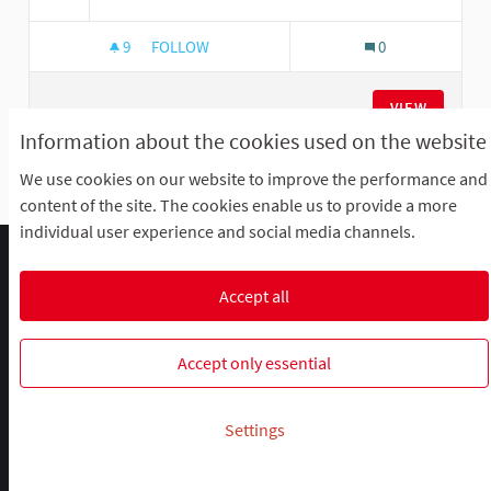
9
9 FOLLOWERS
FOLLOW
0
AMÉNAGEMENT D'UN JARDIN NOURRICIER PAR
VIEW
Information about the cookies used on the website
We use cookies on our website to improve the performance and
See all withdrawn meetings
content of the site. The cookies enable us to provide a more
individual user experience and social media channels.
Comment participer ?
Le R'Lab
Mentions légales
Default title for terms-and-conditions
Contacts
Accept all
Cookie settings
R-lab, le laboratoire de la participation
R-lab, le laboratoire de la particip
R-lab, le laboratoire de la pa
Accept only essential
Website made with
free software
.
Settings
(External link)