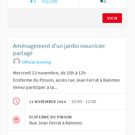
9
9 FOLLOWERS
FOLLOW
0
AMÉNAGEMENT D'UN JARDIN NOURRICIER PAR
VIEW
Aménagement d'un jardin nourricier
partagé
Official meeting
Mercredi 13 novembre, de 10h à 12h
Ecoferme du Pinson, accès rue Jean Ferrat à Raismes
Venez participer à la...
· 10:00 - 12:00
13 NOVEMBER 2024
ECOFERME DU PINSON
Rue Jean Ferrat à Raismes