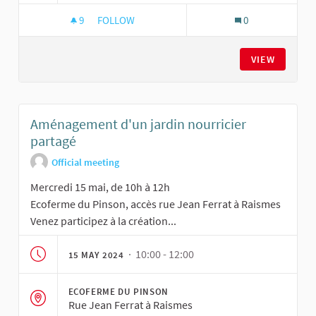
9
9 FOLLOWERS
FOLLOW
0
AMÉNAGEMENT D'UN JARDIN NOURRICIER PAR
VIEW
Aménagement d'un jardin nourricier
partagé
Official meeting
Mercredi 15 mai, de 10h à 12h
Ecoferme du Pinson, accès rue Jean Ferrat à Raismes
Venez participez à la création...
· 10:00 - 12:00
15 MAY 2024
ECOFERME DU PINSON
Rue Jean Ferrat à Raismes