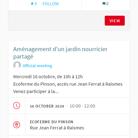
9
9 FOLLOWERS
FOLLOW
0
AMÉNAGEMENT D'UN JARDIN NOURRICIER PAR
VIEW
Aménagement d'un jardin nourricier
partagé
Official meeting
Mercredi 16 octobre, de 10h à 12h
Ecoferme du Pinson, accès rue Jean Ferrat à Raismes
Venez participer à la...
· 10:00 - 12:00
16 OCTOBER 2024
ECOFERME DU PINSON
Rue Jean Ferrat à Raismes