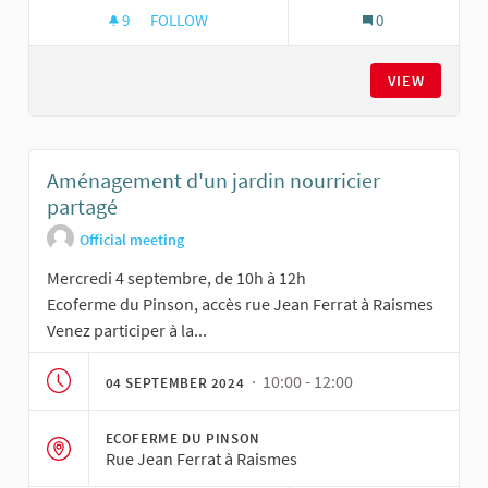
9
9 FOLLOWERS
FOLLOW
0
AMÉNAGEMENT D'UN JARDIN NOURRICIER PAR
VIEW
Aménagement d'un jardin nourricier
partagé
Official meeting
Mercredi 4 septembre, de 10h à 12h
Ecoferme du Pinson, accès rue Jean Ferrat à Raismes
Venez participer à la...
· 10:00 - 12:00
04 SEPTEMBER 2024
ECOFERME DU PINSON
Rue Jean Ferrat à Raismes