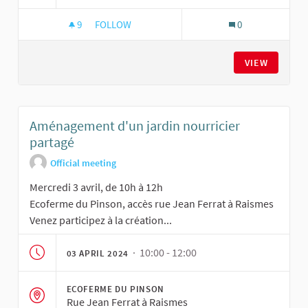
9
9 FOLLOWERS
FOLLOW
0
AMÉNAGEMENT D'UN JARDIN NOURRICIER PAR
VIEW
Aménagement d'un jardin nourricier
partagé
Official meeting
Mercredi 3 avril, de 10h à 12h
Ecoferme du Pinson, accès rue Jean Ferrat à Raismes
Venez participez à la création...
· 10:00 - 12:00
03 APRIL 2024
ECOFERME DU PINSON
Rue Jean Ferrat à Raismes