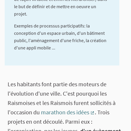
le but de définir et de mettre en oeuvre un
projet.
Exemples de processus participatifs: la
conception d'un espace urbain, d'un bâtiment
public, l'aménagement d'une friche, la création
d'une appli mobile ...
A propos de cette concertation
Les habitants font partie des moteurs de
l'évolution d'une ville. C'est pourquoi les
Raismoises et les Raismois furent sollicités à
l'occasion du
marathon des idées
. Trois
(Lien externe)
projets en ont découlé. Parmi eux :
l'organisation, par les jeunes,
d'un évènement