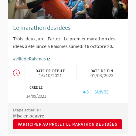
Le marathon des idées
Trois, deux, un... Partez ! Le premier marathon des
idées a été lancé à Raismes samedi 16 octobre 20...
#villedeRaismes
(Lien externe)
DATE DE DÉBUT
DATE DE FIN
16/10/2021
01/03/2023
CRÉÉ LE
5
5 ABONNÉS
SUIVRE
14/09/2021
LE MARATHON DES I
Étape actuelle :
Mise en oeuvre
PARTICIPER AU PROJET LE MARATHON DES IDÉES
PARTICIPER AU PROJET LE MARATHON DES IDÉES