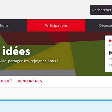
Rechercher
tions
Participations
Déposer
É
 idées
M
2
ille, partagez-les, rejoignez-nous !
É
IPER ?
RENCONTRES