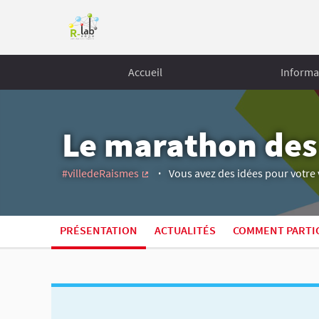
Accueil
Informa
Le marathon des
#villedeRaismes
Vous avez des idées pour votre v
(Lien externe)
PRÉSENTATION
ACTUALITÉS
COMMENT PARTIC