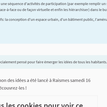
 une séquence d'activités de participation (par exemple remplir un
ace-à-face ou de façon virtuelle et enfin les hiérarchiser) dans le bu
fs: la conception d'un espace urbain, d'un bâtiment public, l'aména
cialement pensé pour faire émerger les idées de tous les habitants
tion
thon des idées a été lancé à Raismes samedi 16
écouvrez-les !
s les cookies pour voir ce