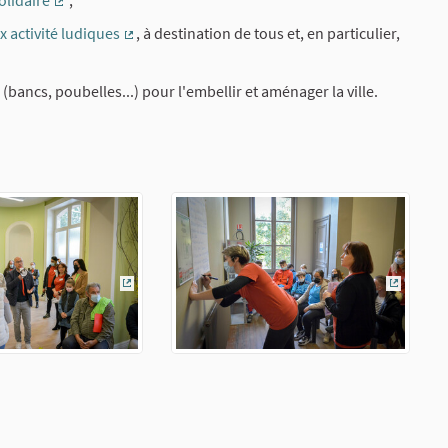
lidaire
;
(Lien externe)
 activité ludiques
, à destination de tous et, en particulier,
(Lien externe)
(bancs, poubelles...) pour l'embellir et aménager la ville.
(Lien externe)
(Lien ex