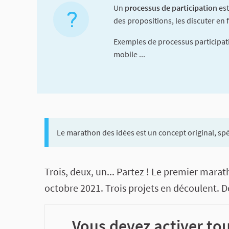
Un
processus de participation
est
des propositions, les discuter en f
Exemples de processus participati
mobile ...
Le marathon des idées est un concept original, spé
A propos de cette concerta
Trois, deux, un... Partez ! Le premier mara
octobre 2021. Trois projets en découlent. D
Vous devez activer tou