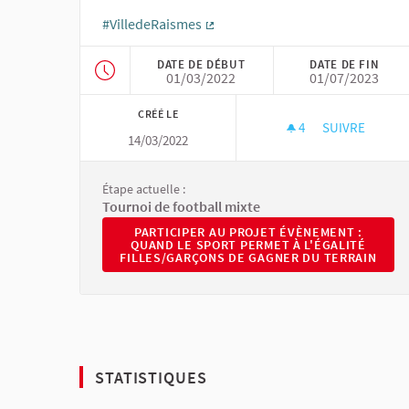
#VilledeRaismes
(Lien externe)
DATE DE DÉBUT
DATE DE FIN
01/03/2022
01/07/2023
CRÉÉ LE
4
4 ABONNÉS
SUIVRE
14/03/2022
ÉVÈNEMENT : 
Étape actuelle :
Tournoi de football mixte
PARTICIPER AU PROJET ÉVÈNEMENT : QUAND
PARTICIPER AU PROJET ÉVÈNEMENT :
QUAND LE SPORT PERMET À L'ÉGALITÉ
FILLES/GARÇONS DE GAGNER DU TERRAIN
STATISTIQUES