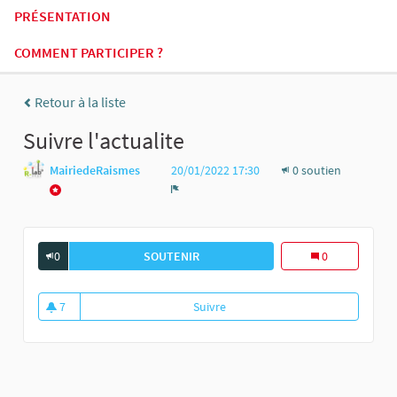
PRÉSENTATION
COMMENT PARTICIPER ?
Retour à la liste
Suivre l'actualite
MairiedeRaismes
20/01/2022 17:30
0 soutien
Signaler
0
SOUTENIR
SUIVRE L&#39;ACTUALITE
0
7
Suivre
Suivre l'actualite
7 abonnés