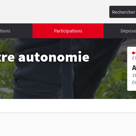
Rechercher
tions
Participations
Déposer
tre autonomie
É
A
3
É