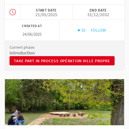
START DATE
END DATE
21/05/2025
31/12/2032
CREATED AT
10
10 FOLLOWERS
FOLLOW
24/06/2025
OPÉRATION VILLE 
Current phase:
Introduction
TAKE PART IN PROCESS OPÉRATION VILLE PROPRE
TAKE PART IN PROCESS OPÉRATION VILLE PROPRE