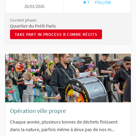
7
7 FOLLOWERS
FOLLOW
26/01/2026
R COMME RÉCITS
Current phase:
Quartier du Petit Paris
TAKE PART IN PROCESS R COMME RÉCITS
TAKE PART IN PROCESS R COMME RÉCITS
Opération ville propre
Chaque année, plusieurs tonnes de déchets finissent
dans la nature, parfois même à deux pas de nos m...