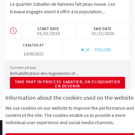
Le quartier Sabatier de Raismes fait peau neuve. Les
travaux engagés visent à offrir à la population...
START DATE
END DATE
01/01/2018
31/12/2026
CREATED AT
10
10 FOLLOWERS
FOLLOW
14/06/2023
SABATIER, UN ÉCOQ
Current phase:
Réhabilitation des logements et requalification des espaces publics
TAKE PART IN PROCESS SABATIER, UN ÉCOQUARTIER EN DE
TAKE PART IN PROCESS SABATIER, UN ÉCOQUARTIER
EN DEVENIR
Information about the cookies used on the website
We use cookies on our website to improve the performance and
content of the site. The cookies enable us to provide a more
individual user experience and social media channels.
Comment participer ?
Le R'Lab
Mentions légales