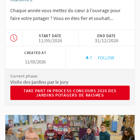
Chaque année vous mettez du cœur à l'ouvrage pour
faire votre potager ? Vous en êtes fier et souhait...
START DATE
END DATE
11/05/2026
31/12/2026
CREATED AT
7
7 FOLLOWERS
FOLLOW
11/05/2026
CONCOURS 2026 DE
Current phase:
Visite des jardins par le jury
TAKE PART IN PROCESS CONCOURS 2026 DES JARDINS 
TAKE PART IN PROCESS CONCOURS 2026 DES
JARDINS POTAGERS DE RAISMES