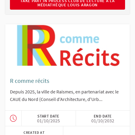
TAKE PART IN PROCESS CLUB DE LECTURE À LA MÉDIAT
TAKE PART IN PROCESS CLUB DE LECTURE À LA
MÉDIATHÈQUE LOUIS ARAGON
R comme récits
Depuis 2025, la ville de Raismes, en partenariat avec le
CAUE du Nord (Conseil d'Architecture, d'Urb...
START DATE
END DATE
01/10/2025
01/10/2032
CREATED AT