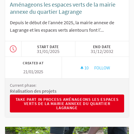
Aménageons les espaces verts de la mairie
annexe du quartier Lagrange
Depuis le début de l’année 2025, la mairie annexe de
Lagrange et les espaces verts alentours font l’...
START DATE
END DATE
31/01/2025
31/12/2032
CREATED AT
10
10 FOLLOWERS
FOLLOW
21/01/2025
AMÉNAGEONS LES ES
Current phase:
Réalisation des projets
TAKE PART IN PROCESS AMÉNAGEONS LES ESPACES VERTS 
TAKE PART IN PROCESS AMÉNAGEONS LES ESPACES
VERTS DE LA MAIRIE ANNEXE DU QUARTIER
LAGRANGE