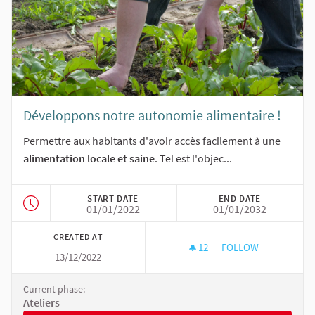
Développons notre autonomie alimentaire !
Permettre aux habitants d'avoir accès facilement à une
alimentation locale et saine
. Tel est l'objec...
START DATE
END DATE
01/01/2022
01/01/2032
CREATED AT
12
12 FOLLOWERS
FOLLOW
13/12/2022
DÉVELOPPONS NOTR
Current phase:
Ateliers