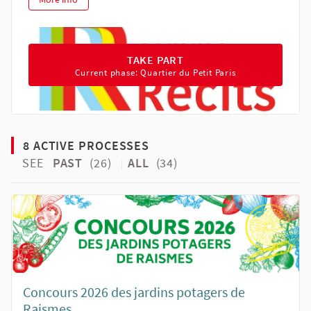
TAKE PART IN PROCESS R COMME 
TAKE PART
Current phase: Quartier du Petit Paris
8 ACTIVE PROCESSES
SEE
PAST
(26)
ALL
(34)
Concours 2026 des jardins potagers de
Raismes