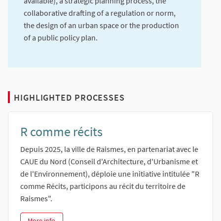
available), a strategic planning process, the
collaborative drafting of a regulation or norm,
the design of an urban space or the production
of a public policy plan.
HIGHLIGHTED PROCESSES
R comme récits
Depuis 2025, la ville de Raismes, en partenariat avec le
CAUE du Nord (Conseil d'Architecture, d'Urbanisme et
de l'Environnement), déploie une initiative intitulée "R
comme Récits, participons au récit du territoire de
Raismes".
R comme récits
More info