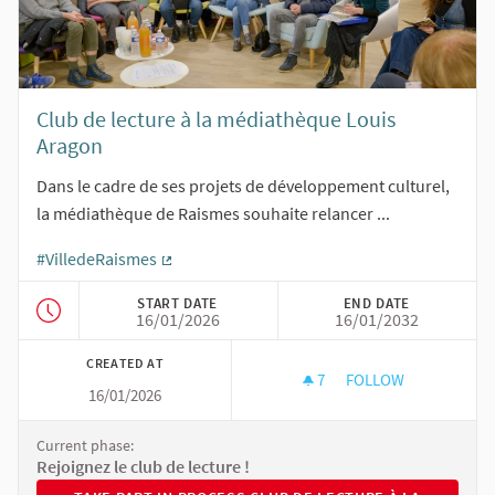
Club de lecture à la médiathèque Louis
Aragon
Dans le cadre de ses projets de développement culturel,
la médiathèque de Raismes souhaite relancer ...
#VilledeRaismes
(External link)
START DATE
END DATE
16/01/2026
16/01/2032
CREATED AT
7
7 FOLLOWERS
FOLLOW
16/01/2026
CLUB DE LECTURE 
Current phase:
Rejoignez le club de lecture !