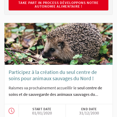
TAKE PART IN PROCESS DÉVELOPPONS NOTRE AUTONOMI
TAKE PART IN PROCESS DÉVELOPPONS NOTRE
AUTONOMIE ALIMENTAIRE !
Participez à la création du seul centre de
soins pour animaux sauvages du Nord !
Raismes va prochainement accueillir le
seul centre de
soins et de sauvegarde des animaux sauvages du
...
START DATE
END DATE
01/01/2020
31/12/2030